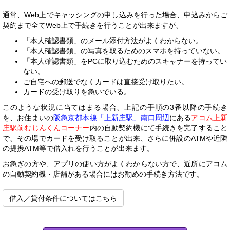
通常、Web上でキャッシングの申し込みを行った場合、申込みからご
契約まで全てWeb上で手続きを行うことが出来ますが、
「本人確認書類」のメール添付方法がよくわからない。
「本人確認書類」の写真を取るためのスマホを持っていない。
「本人確認書類」をPCに取り込むためのスキャナーを持ってい
ない。
ご自宅への郵送でなくカードは直接受け取りたい。
カードの受け取りを急いでいる。
このような状況に当てはまる場合、上記の手順の3番以降の手続き
を、お住まいの
阪急京都本線「上新庄駅」南口周辺
にある
アコム上新
庄駅前むじんくんコーナー
内の自動契約機にて手続きを完了すること
で、その場でカードを受け取ることが出来、さらに併設のATMや近隣
の提携ATM等で借入れを行うことが出来ます。
お急ぎの方や、アプリの使い方がよくわからない方で、近所にアコム
の自動契約機・店舗がある場合にはお勧めの手続き方法です。
借入／貸付条件についてはこちら