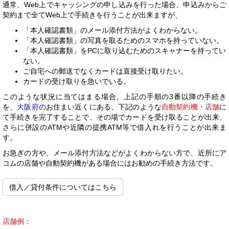
通常、Web上でキャッシングの申し込みを行った場合、申込みからご
契約まで全てWeb上で手続きを行うことが出来ますが、
「本人確認書類」のメール添付方法がよくわからない。
「本人確認書類」の写真を取るためのスマホを持っていない。
「本人確認書類」をPCに取り込むためのスキャナーを持ってい
ない。
ご自宅への郵送でなくカードは直接受け取りたい。
カードの受け取りを急いでいる。
このような状況に当てはまる場合、上記の手順の3番以降の手続き
を、
大阪府
のお住まい近くにある、下記のような
自動契約機・店舗
に
て手続きを完了することで、その場でカードを受け取ることが出来、
さらに併設のATMや近隣の提携ATM等で借入れを行うことが出来ま
す。
お急ぎの方や、メール添付方法などがよくわからない方で、近所にア
コムの店舗や自動契約機がある場合にはお勧めの手続き方法です。
借入／貸付条件についてはこちら
店舗例：