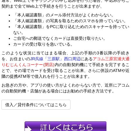
通常、Web上でキャッシングの申し込みを行った場合、申込みからご
契約まで全てWeb上で手続きを行うことが出来ますが、
「本人確認書類」のメール添付方法がよくわからない。
「本人確認書類」の写真を取るためのスマホを持っていない。
「本人確認書類」をPCに取り込むためのスキャナーを持ってい
ない。
ご自宅への郵送でなくカードは直接受け取りたい。
カードの受け取りを急いでいる。
このような状況に当てはまる場合、上記の手順の3番以降の手続き
を、お住まいの
JR呉線「三原駅」西口周辺
にある
アコム三原宮浦大通
りむじんくんコーナー(閉店)
内の自動契約機にて手続きを完了するこ
とで、その場でカードを受け取ることが出来、さらに併設のATMや近
隣の提携ATM等で借入れを行うことが出来ます。
お急ぎの方や、アプリの使い方がよくわからない方で、近所にアコム
の自動契約機・店舗がある場合にはお勧めの手続き方法です。
借入／貸付条件についてはこちら