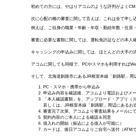
初めての方には、やはりアコムのような評判がよくC
次に心配の種の審査に関して言えば、これは全て申し
例えば、ご自身の職業・年齢・年収・勤続年数・住居
審査に必要な書類に関しては、運転免許証などの本人
キャッシングの申込みに関しては、ほとんどの大手の消
アコムに関しても同様で、PCやスマホを利用すればWe
そして、北海道釧路市にあるJR根室本線「釧路駅」周
PC・スマホ・携帯から申込み
申込み内容を確認後、アコムより電話およびメ
「本人確認書類」を、アップロード・アプリ（ス
若しくは、JR根室本線「釧路駅」周辺にあるお
審査完了次第、アコムより審査結果をメールに
契約内容のご本人による確認＆同意
借入れの開始（振込による借入が可能に）
カードは、後日アコムよりご自宅へ送付（ATM