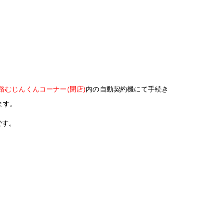
路むじんくんコーナー(閉店)
内の自動契約機にて手続き
ます。
です。