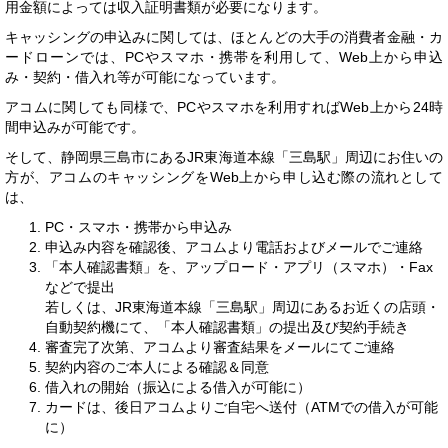
用金額によっては収入証明書類が必要になります。
キャッシングの申込みに関しては、ほとんどの大手の消費者金融・カ
ードローンでは、PCやスマホ・携帯を利用して、Web上から申込
み・契約・借入れ等が可能になっています。
アコムに関しても同様で、PCやスマホを利用すればWeb上から24時
間申込みが可能です。
そして、静岡県三島市にあるJR東海道本線「三島駅」周辺にお住いの
方が、アコムのキャッシングをWeb上から申し込む際の流れとして
は、
PC・スマホ・携帯から申込み
申込み内容を確認後、アコムより電話およびメールでご連絡
「本人確認書類」を、アップロード・アプリ（スマホ）・Fax
などで提出
若しくは、JR東海道本線「三島駅」周辺にあるお近くの店頭・
自動契約機にて、「本人確認書類」の提出及び契約手続き
審査完了次第、アコムより審査結果をメールにてご連絡
契約内容のご本人による確認＆同意
借入れの開始（振込による借入が可能に）
カードは、後日アコムよりご自宅へ送付（ATMでの借入が可能
に）