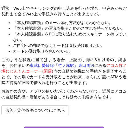
通常、Web上でキャッシングの申し込みを行った場合、申込みからご
契約まで全てWeb上で手続きを行うことが出来ますが、
「本人確認書類」のメール添付方法がよくわからない。
「本人確認書類」の写真を取るためのスマホを持っていない。
「本人確認書類」をPCに取り込むためのスキャナーを持ってい
ない。
ご自宅への郵送でなくカードは直接受け取りたい。
カードの受け取りを急いでいる。
このような状況に当てはまる場合、上記の手順の3番以降の手続き
を、お住まいの
東武伊勢崎線「竹ノ塚駅」東口周辺
にある
アコム竹ノ
塚むじんくんコーナー(閉店)
内の自動契約機にて手続きを完了するこ
とで、その場でカードを受け取ることが出来、さらに併設のATMや近
隣の提携ATM等で借入れを行うことが出来ます。
お急ぎの方や、アプリの使い方がよくわからない方で、近所にアコム
の自動契約機・店舗がある場合にはお勧めの手続き方法です。
借入／貸付条件についてはこちら