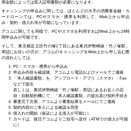
用金額によっては収入証明書類が必要になります。
キャッシングの申込みに関しては、ほとんどの大手の消費者金融・カ
ードローンでは、PCやスマホ・携帯を利用して、Web上から申込
み・契約・借入れ等が可能になっています。
アコムに関しても同様で、PCやスマホを利用すればWeb上から24時
間申込みが可能です。
そして、東京都足立区竹の塚1丁目にある東武伊勢崎線「竹ノ塚駅」
周辺にお住いの方が、アコムのキャッシングをWeb上から申し込む際
の流れとしては、
PC・スマホ・携帯から申込み
申込み内容を確認後、アコムより電話およびメールでご連絡
「本人確認書類」を、アップロード・アプリ（スマホ）・Fax
などで提出
若しくは、東武伊勢崎線「竹ノ塚駅」周辺にあるお近くの店
頭・自動契約機にて、「本人確認書類」の提出及び契約手続き
審査完了次第、アコムより審査結果をメールにてご連絡
契約内容のご本人による確認＆同意
借入れの開始（振込による借入が可能に）
カードは、後日アコムよりご自宅へ送付（ATMでの借入が可能
に）