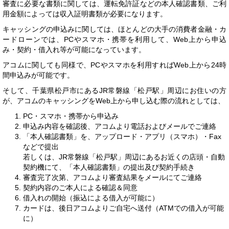
審査に必要な書類に関しては、運転免許証などの本人確認書類、ご利
用金額によっては収入証明書類が必要になります。
キャッシングの申込みに関しては、ほとんどの大手の消費者金融・カ
ードローンでは、PCやスマホ・携帯を利用して、Web上から申込
み・契約・借入れ等が可能になっています。
アコムに関しても同様で、PCやスマホを利用すればWeb上から24時
間申込みが可能です。
そして、千葉県松戸市にあるJR常磐線「松戸駅」周辺にお住いの方
が、アコムのキャッシングをWeb上から申し込む際の流れとしては、
PC・スマホ・携帯から申込み
申込み内容を確認後、アコムより電話およびメールでご連絡
「本人確認書類」を、アップロード・アプリ（スマホ）・Fax
などで提出
若しくは、JR常磐線「松戸駅」周辺にあるお近くの店頭・自動
契約機にて、「本人確認書類」の提出及び契約手続き
審査完了次第、アコムより審査結果をメールにてご連絡
契約内容のご本人による確認＆同意
借入れの開始（振込による借入が可能に）
カードは、後日アコムよりご自宅へ送付（ATMでの借入が可能
に）