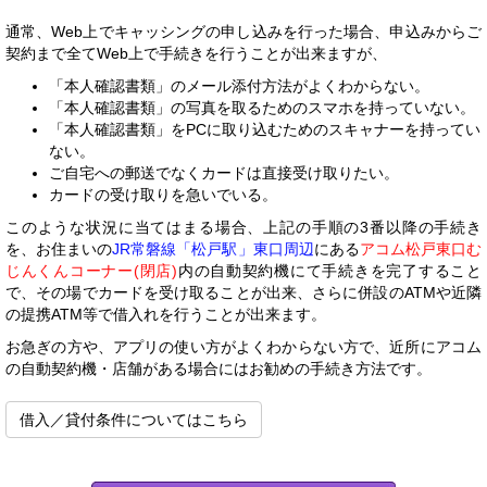
通常、Web上でキャッシングの申し込みを行った場合、申込みからご
契約まで全てWeb上で手続きを行うことが出来ますが、
「本人確認書類」のメール添付方法がよくわからない。
「本人確認書類」の写真を取るためのスマホを持っていない。
「本人確認書類」をPCに取り込むためのスキャナーを持ってい
ない。
ご自宅への郵送でなくカードは直接受け取りたい。
カードの受け取りを急いでいる。
このような状況に当てはまる場合、上記の手順の3番以降の手続き
を、お住まいの
JR常磐線「松戸駅」東口周辺
にある
アコム松戸東口む
じんくんコーナー(閉店)
内の自動契約機にて手続きを完了すること
で、その場でカードを受け取ることが出来、さらに併設のATMや近隣
の提携ATM等で借入れを行うことが出来ます。
お急ぎの方や、アプリの使い方がよくわからない方で、近所にアコム
の自動契約機・店舗がある場合にはお勧めの手続き方法です。
借入／貸付条件についてはこちら