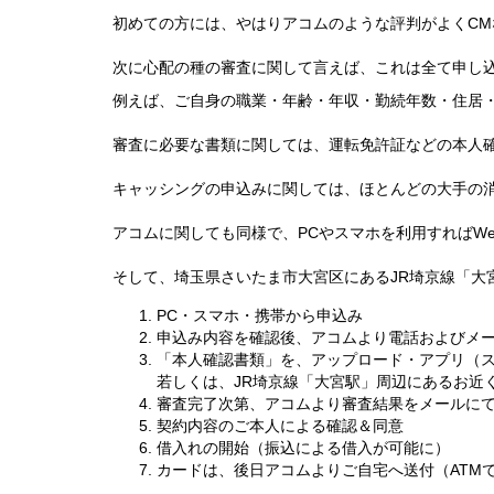
初めての方には、やはりアコムのような評判がよくC
次に心配の種の審査に関して言えば、これは全て申し
例えば、ご自身の職業・年齢・年収・勤続年数・住居
審査に必要な書類に関しては、運転免許証などの本人
キャッシングの申込みに関しては、ほとんどの大手の消
アコムに関しても同様で、PCやスマホを利用すればWe
そして、埼玉県さいたま市大宮区にあるJR埼京線「大
PC・スマホ・携帯から申込み
申込み内容を確認後、アコムより電話およびメ
「本人確認書類」を、アップロード・アプリ（ス
若しくは、JR埼京線「大宮駅」周辺にあるお近
審査完了次第、アコムより審査結果をメールに
契約内容のご本人による確認＆同意
借入れの開始（振込による借入が可能に）
カードは、後日アコムよりご自宅へ送付（ATM