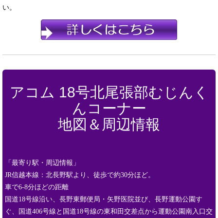
い。
アコム 18号北尾張部むじんく
んコーナー
地図＆周辺情報
「最寄り駅・周辺情報」
JR信越本線：北長野駅より、徒歩で約30分ほど。
車で6-8分ほどの距離
国道18号線沿い、長野東郵便局・矢野医院並び、長野運動公園す
ぐ、国道406号線と国道18号線の東和田交差点から運動公園南入口交