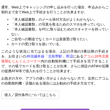
通常、Web上でキャッシングの申し込みを行った場合、申込みからご
契約まで全てWeb上で手続きを行うことが出来ますが、
「本人確認書類」のメール添付方法がよくわからない。
「本人確認書類」の写真を取るためのスマホを持っていない。
「本人確認書類」をPCに取り込むためのスキャナーを持ってい
ない。
ご自宅への郵送でなくカードは直接受け取りたい。
カードの受け取りを急いでいる。
このような状況に当てはまる場合、上記の手順の3番以降の手続き
を、お住まいの
JR信越本線「北長野駅」周辺
にある
アコム18号北尾
張部むじんくんコーナー
内の自動契約機にて手続きを完了すること
で、その場でカードを受け取ることが出来、さらに併設のATMや近隣
の提携ATM等で借入れを行うことが出来ます。
お急ぎの方や、アプリの使い方がよくわからない方で、近所にアコム
の自動契約機・店舗がある場合にはお勧めの手続き方法です。
借入／貸付条件についてはこちら