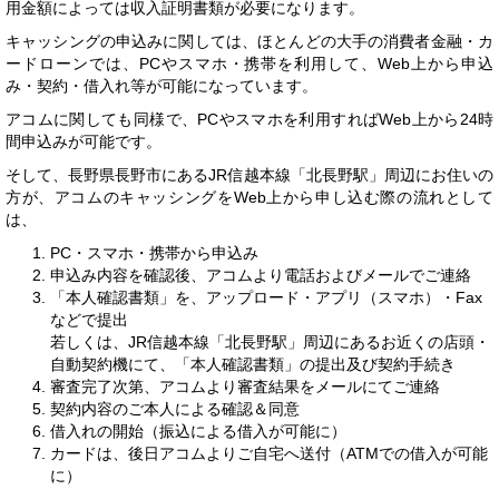
用金額によっては収入証明書類が必要になります。
キャッシングの申込みに関しては、ほとんどの大手の消費者金融・カ
ードローンでは、PCやスマホ・携帯を利用して、Web上から申込
み・契約・借入れ等が可能になっています。
アコムに関しても同様で、PCやスマホを利用すればWeb上から24時
間申込みが可能です。
そして、長野県長野市にあるJR信越本線「北長野駅」周辺にお住いの
方が、アコムのキャッシングをWeb上から申し込む際の流れとして
は、
PC・スマホ・携帯から申込み
申込み内容を確認後、アコムより電話およびメールでご連絡
「本人確認書類」を、アップロード・アプリ（スマホ）・Fax
などで提出
若しくは、JR信越本線「北長野駅」周辺にあるお近くの店頭・
自動契約機にて、「本人確認書類」の提出及び契約手続き
審査完了次第、アコムより審査結果をメールにてご連絡
契約内容のご本人による確認＆同意
借入れの開始（振込による借入が可能に）
カードは、後日アコムよりご自宅へ送付（ATMでの借入が可能
に）