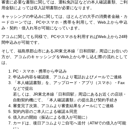
審査に必要な書類に関しては、運転免許証などの本人確認書類、ご利
用金額によっては収入証明書類が必要になります。
キャッシングの申込みに関しては、ほとんどの大手の消費者金融・カ
ードローンでは、PCやスマホ・携帯を利用して、Web上から申込
み・契約・借入れ等が可能になっています。
アコムに関しても同様で、PCやスマホを利用すればWeb上から24時
間申込みが可能です。
そして、福島県郡山市にあるJR東北本線「日和田駅」周辺にお住いの
方が、アコムのキャッシングをWeb上から申し込む際の流れとして
は、
PC・スマホ・携帯から申込み
申込み内容を確認後、アコムより電話およびメールでご連絡
「本人確認書類」を、アップロード・アプリ（スマホ）・Fax
などで提出
若しくは、JR東北本線「日和田駅」周辺にあるお近くの店頭・
自動契約機にて、「本人確認書類」の提出及び契約手続き
審査完了次第、アコムより審査結果をメールにてご連絡
契約内容のご本人による確認＆同意
借入れの開始（振込による借入が可能に）
カードは、後日アコムよりご自宅へ送付（ATMでの借入が可能
に）