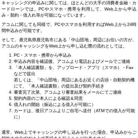
キャッシングの申込みに関しては、ほとんどの大手の消費者金融・カ
ードローンでは、PCやスマホ・携帯を利用して、Web上から申込
み・契約・借入れ等が可能になっています。
アコムに関しても同様で、PCやスマホを利用すればWeb上から24時
間申込みが可能です。
そして、鹿児島県鹿児島市にある「中山団地」周辺にお住いの方が、
アコムのキャッシングをWeb上から申し込む際の流れとしては、
PC・スマホ・携帯から申込み
申込み内容を確認後、アコムより電話およびメールでご連絡
「本人確認書類」を、アップロード・アプリ（スマホ）・Fax
などで提出
若しくは、「中山団地」周辺にあるお近くの店頭・自動契約機
にて、「本人確認書類」の提出及び契約手続き
審査完了次第、アコムより審査結果をメールにてご連絡
契約内容のご本人による確認＆同意
借入れの開始（振込による借入が可能に）
カードは、後日アコムよりご自宅へ送付（ATMでの借入が可能
に）
通常、Web上でキャッシングの申し込みを行った場合、申込みからご